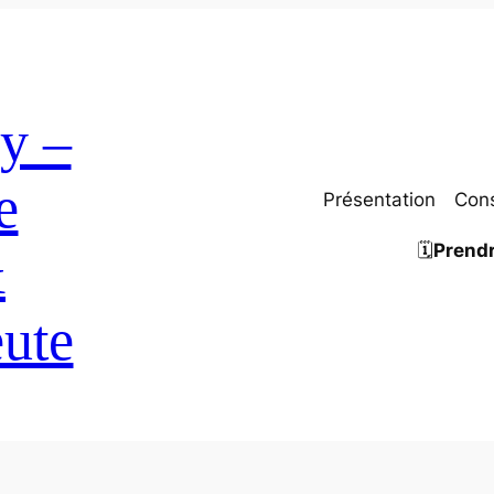
y –
e
Présentation
Cons
🗓
Prendr
&
ute