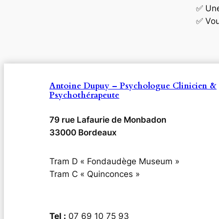
✅ Une 
✅ Vou
Antoine Dupuy – Psychologue Clinicien &
Psychothérapeute
79 rue Lafaurie de Monbadon
33000 Bordeaux
Tram D « Fondaudège Museum »
Tram C « Quinconces »
Tel :
07 69 10 75 93