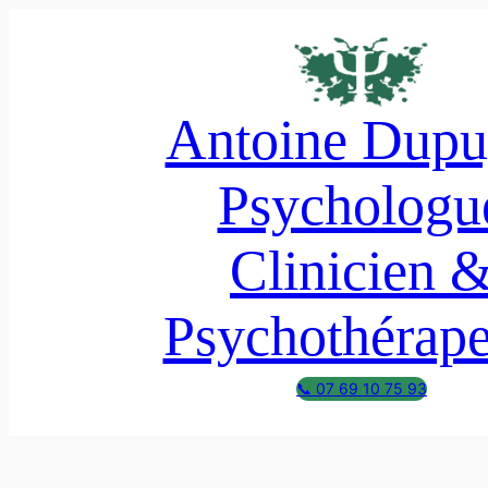
Aller
au
contenu
Antoine Dupu
Psychologu
Clinicien 
Psychothérape
📞 07 69 10 75 93