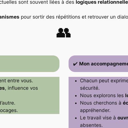
ctuelles sont souvent liées à des
logiques relationnell
anismes
pour sortir des répétitions et retrouver un dial
👥
✔️
Mon accompagnem
lent entre vous.
Chacun peut exprim
es
, influence vos
sécurité.
Nous explorons les
l
’autre.
Nous cherchons à
éc
locages.
appréhender.
Le travail vise à
ouvr
absentes.